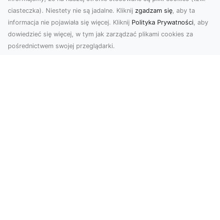
ciasteczka). Niestety nie są jadalne. Kliknij
zgadzam się
, aby ta
informacja nie pojawiała się więcej. Kliknij
Polityka Prywatności
, aby
dowiedzieć się więcej, w tym jak zarządzać plikami cookies za
pośrednictwem swojej przeglądarki.
Zdjęcia dronem Tarnów – jak
technologia zmienia nasze spojrzenie
na świat
W ostatnich latach fotografia dronowa stała się
jednym z najpopularniejszych narzędzi
wykorzystywa...