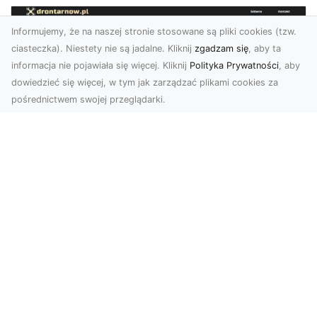
Informujemy, że na naszej stronie stosowane są pliki cookies (tzw.
ciasteczka). Niestety nie są jadalne. Kliknij
zgadzam się
, aby ta
informacja nie pojawiała się więcej. Kliknij
Polityka Prywatności
, aby
dowiedzieć się więcej, w tym jak zarządzać plikami cookies za
pośrednictwem swojej przeglądarki.
Zdjęcia dronem Tarnów – jak
technologia zmienia nasze spojrzenie
na świat
W ostatnich latach fotografia dronowa stała się
jednym z najpopularniejszych narzędzi
wykorzystywa...