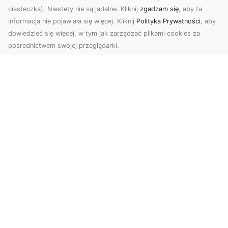
ciasteczka). Niestety nie są jadalne. Kliknij
zgadzam się
, aby ta
informacja nie pojawiała się więcej. Kliknij
Polityka Prywatności
, aby
dowiedzieć się więcej, w tym jak zarządzać plikami cookies za
pośrednictwem swojej przeglądarki.
Zdjęcia dronem Tarnów – jak
technologia zmienia nasze spojrzenie
na świat
W ostatnich latach fotografia dronowa stała się
jednym z najpopularniejszych narzędzi
wykorzystywa...