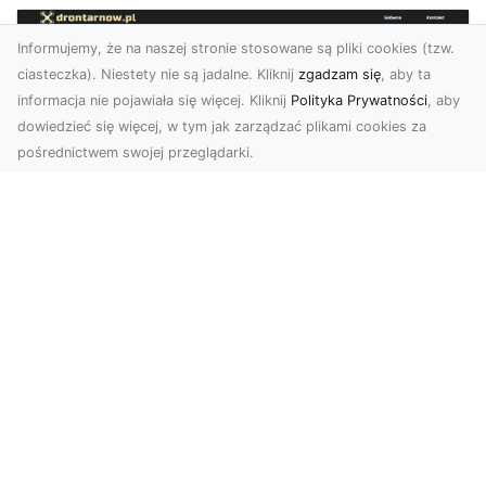
Informujemy, że na naszej stronie stosowane są pliki cookies (tzw.
ciasteczka). Niestety nie są jadalne. Kliknij
zgadzam się
, aby ta
informacja nie pojawiała się więcej. Kliknij
Polityka Prywatności
, aby
dowiedzieć się więcej, w tym jak zarządzać plikami cookies za
pośrednictwem swojej przeglądarki.
Zdjęcia dronem Tarnów – jak
technologia zmienia nasze spojrzenie
na świat
W ostatnich latach fotografia dronowa stała się
jednym z najpopularniejszych narzędzi
wykorzystywa...