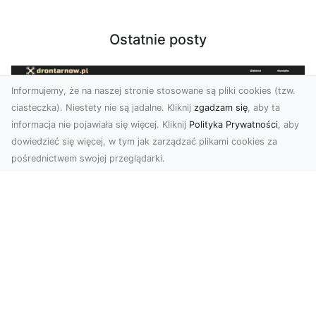
Ostatnie posty
Informujemy, że na naszej stronie stosowane są pliki cookies (tzw.
ciasteczka). Niestety nie są jadalne. Kliknij
zgadzam się
, aby ta
informacja nie pojawiała się więcej. Kliknij
Polityka Prywatności
, aby
dowiedzieć się więcej, w tym jak zarządzać plikami cookies za
pośrednictwem swojej przeglądarki.
Zdjęcia dronem Tarnów – jak
technologia zmienia nasze spojrzenie
na świat
W ostatnich latach fotografia dronowa stała się