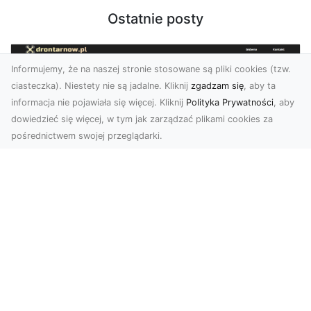
Ostatnie posty
Informujemy, że na naszej stronie stosowane są pliki cookies (tzw.
ciasteczka). Niestety nie są jadalne. Kliknij
zgadzam się
, aby ta
informacja nie pojawiała się więcej. Kliknij
Polityka Prywatności
, aby
dowiedzieć się więcej, w tym jak zarządzać plikami cookies za
pośrednictwem swojej przeglądarki.
Zdjęcia dronem Tarnów – jak
technologia zmienia nasze spojrzenie
na świat
W ostatnich latach fotografia dronowa stała się
jednym z najpopularniejszych narzędzi