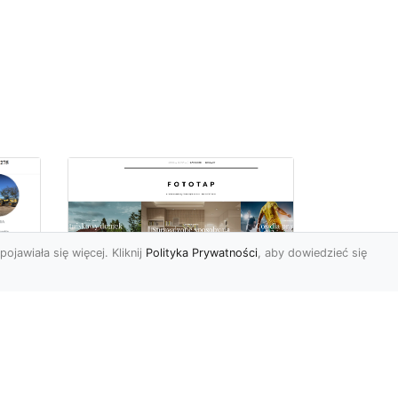
pojawiała się więcej. Kliknij
Polityka Prywatności
, aby dowiedzieć się
Ile rolek tapety trzeba
kupić, by
i
wytapetować pokój?