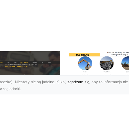
eczka). Niestety nie są jadalne. Kliknij
zgadzam się
, aby ta informacja nie 
rzeglądarki.
Przygotowanie
Terenów pod
U XMar – Zawsze
Inwestycje –
towi, aby Ci Pomóc
Kompleksowe Usług
 Drodze
Ziemne od MA-