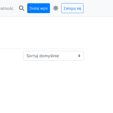
watnośc
Dodaj wpis
Zaloguj się
Sortuj: