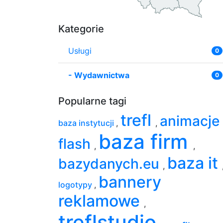
Kategorie
Usługi
0
-
Wydawnictwa
0
Popularne tagi
trefl
animacje
baza instytucji
,
,
baza firm
flash
,
,
baza it
bazydanych.eu
,
bannery
logotypy
,
reklamowe
,
treflstudio