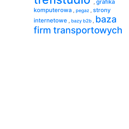
grafika
,
komputerowa
strony
,
pegaz
,
baza
internetowe
,
bazy b2b
,
firm transportowych