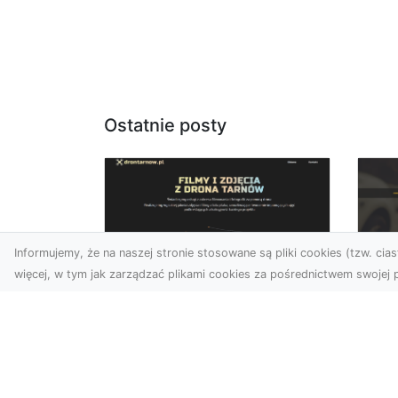
Ostatnie posty
Informujemy, że na naszej stronie stosowane są pliki cookies (tzw. ciast
więcej, w tym jak zarządzać plikami cookies za pośrednictwem swojej p
Zdjęcia dronem
FH
Tarnów – jak
Go
technologia zmienia
na
nasze spojrzenie na
świat