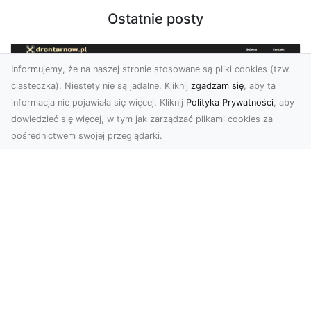
Ostatnie posty
Informujemy, że na naszej stronie stosowane są pliki cookies (tzw.
ciasteczka). Niestety nie są jadalne. Kliknij
zgadzam się
, aby ta
informacja nie pojawiała się więcej. Kliknij
Polityka Prywatności
, aby
dowiedzieć się więcej, w tym jak zarządzać plikami cookies za
pośrednictwem swojej przeglądarki.
Zdjęcia dronem Tarnów – jak
technologia zmienia nasze spojrzenie
na świat
W ostatnich latach fotografia dronowa stała się
jednym z najpopularniejszych narzędzi