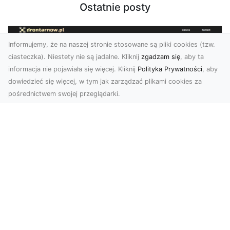
Ostatnie posty
Informujemy, że na naszej stronie stosowane są pliki cookies (tzw.
ciasteczka). Niestety nie są jadalne. Kliknij
zgadzam się
, aby ta
informacja nie pojawiała się więcej. Kliknij
Polityka Prywatności
, aby
dowiedzieć się więcej, w tym jak zarządzać plikami cookies za
pośrednictwem swojej przeglądarki.
Zdjęcia dronem Tarnów – jak
technologia zmienia nasze spojrzenie
na świat
W ostatnich latach fotografia dronowa stała się
jednym z najpopularniejszych narzędzi
wykorzystywa...