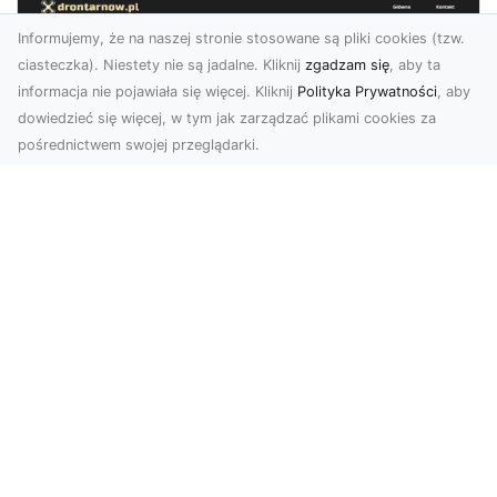
Informujemy, że na naszej stronie stosowane są pliki cookies (tzw.
ciasteczka). Niestety nie są jadalne. Kliknij
zgadzam się
, aby ta
informacja nie pojawiała się więcej. Kliknij
Polityka Prywatności
, aby
dowiedzieć się więcej, w tym jak zarządzać plikami cookies za
pośrednictwem swojej przeglądarki.
Zdjęcia dronem Tarnów – jak
technologia zmienia nasze spojrzenie
na świat
W ostatnich latach fotografia dronowa stała się
jednym z najpopularniejszych narzędzi
wykorzystywa...