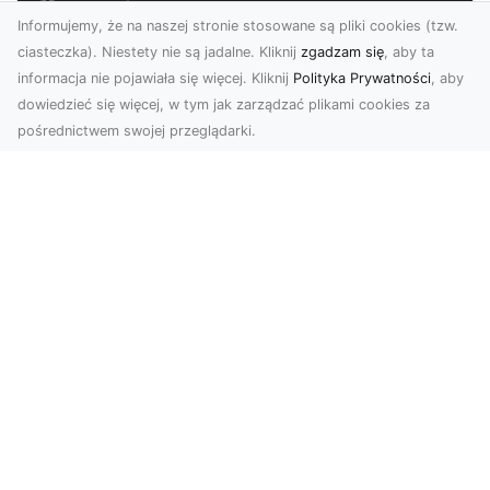
Informujemy, że na naszej stronie stosowane są pliki cookies (tzw.
ciasteczka). Niestety nie są jadalne. Kliknij
zgadzam się
, aby ta
informacja nie pojawiała się więcej. Kliknij
Polityka Prywatności
, aby
dowiedzieć się więcej, w tym jak zarządzać plikami cookies za
pośrednictwem swojej przeglądarki.
Zdjęcia dronem Tarnów – jak
technologia zmienia nasze spojrzenie
na świat
W ostatnich latach fotografia dronowa stała się
jednym z najpopularniejszych narzędzi
wykorzystywa...