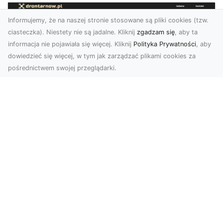
Informujemy, że na naszej stronie stosowane są pliki cookies (tzw.
ciasteczka). Niestety nie są jadalne. Kliknij
zgadzam się
, aby ta
informacja nie pojawiała się więcej. Kliknij
Polityka Prywatności
, aby
dowiedzieć się więcej, w tym jak zarządzać plikami cookies za
pośrednictwem swojej przeglądarki.
Zdjęcia dronem Tarnów – jak
technologia zmienia nasze spojrzenie
na świat
W ostatnich latach fotografia dronowa stała się
jednym z najpopularniejszych narzędzi
wykorzystywa...