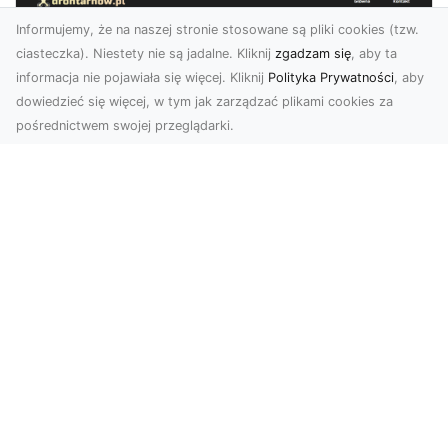
Informujemy, że na naszej stronie stosowane są pliki cookies (tzw.
ciasteczka). Niestety nie są jadalne. Kliknij
zgadzam się
, aby ta
informacja nie pojawiała się więcej. Kliknij
Polityka Prywatności
, aby
dowiedzieć się więcej, w tym jak zarządzać plikami cookies za
pośrednictwem swojej przeglądarki.
Zdjęcia dronem Tarnów – jak
technologia zmienia nasze spojrzenie
na świat
W ostatnich latach fotografia dronowa stała się
jednym z najpopularniejszych narzędzi
wykorzystywa...