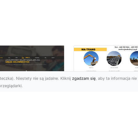
eczka). Niestety nie są jadalne. Kliknij
zgadzam się
, aby ta informacja nie 
rzeglądarki.
Przygotowanie
Terenów pod
U XMar – Zawsze
Inwestycje –
towi, aby Ci Pomóc
Kompleksowe Usług
 Drodze
Ziemne od MA-
TRANS
 XMar – Profesjonalizm