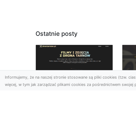
Ostatnie posty
Informujemy, że na naszej stronie stosowane są pliki cookies (tzw. ciast
więcej, w tym jak zarządzać plikami cookies za pośrednictwem swojej p
Zdjęcia dronem
FH
Tarnów – jak
Go
technologia zmienia
na
nasze spojrzenie na
świat
FHU