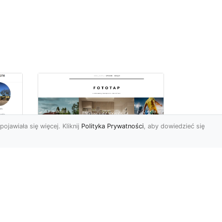
pojawiała się więcej. Kliknij
Polityka Prywatności
, aby dowiedzieć się
Ile rolek tapety trzeba
kupić, by
i
wytapetować pokój?
To pytanie z całą