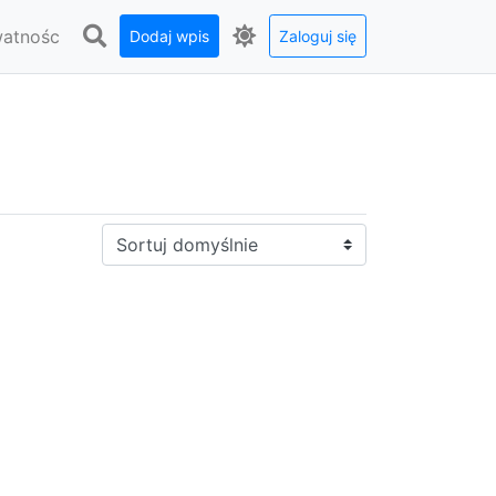
watnośc
Dodaj wpis
Zaloguj się
Sortuj: