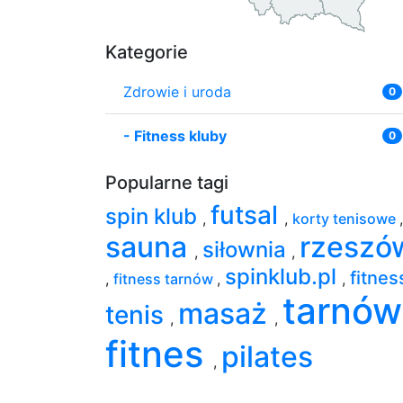
Kategorie
Zdrowie i uroda
0
-
Fitness kluby
0
Popularne tagi
futsal
spin klub
,
,
korty tenisowe
,
sauna
rzeszó
siłownia
,
,
spinklub.pl
fitne
,
fitness tarnów
,
,
tarnów
masaż
tenis
,
,
fitnes
pilates
,