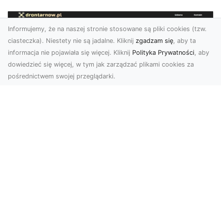
Informujemy, że na naszej stronie stosowane są pliki cookies (tzw.
ciasteczka). Niestety nie są jadalne. Kliknij
zgadzam się
, aby ta
informacja nie pojawiała się więcej. Kliknij
Polityka Prywatności
, aby
dowiedzieć się więcej, w tym jak zarządzać plikami cookies za
pośrednictwem swojej przeglądarki.
Zdjęcia dronem Tarnów – jak
technologia zmienia nasze spojrzenie
na świat
W ostatnich latach fotografia dronowa stała się
jednym z najpopularniejszych narzędzi
wykorzystywa...